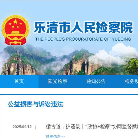
首页
阳光检察
通知公告
检务
公益损害与诉讼违法
循古道，护遗韵丨“政协+检察”协同监督
2025/09/12
|
详细信息>>