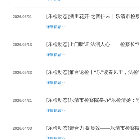
[
乐检动态
]
浙里花开·之音护未丨乐清市检
2026/06/01
|
详细信息>>
[
乐检动态
]
上门听证 法润人心——检察长“
2026/05/13
|
详细信息>>
[
乐检动态
]
箫台论检丨“乐”读春风里，法检
2026/05/23
|
详细信息>>
[
乐检动态
]
乐清市检察院举办“乐检清扬：
2026/04/21
|
详细信息>>
[
乐检动态
]
聚合力 提质效——乐清市检察
2026/04/03
|
详细信息>>