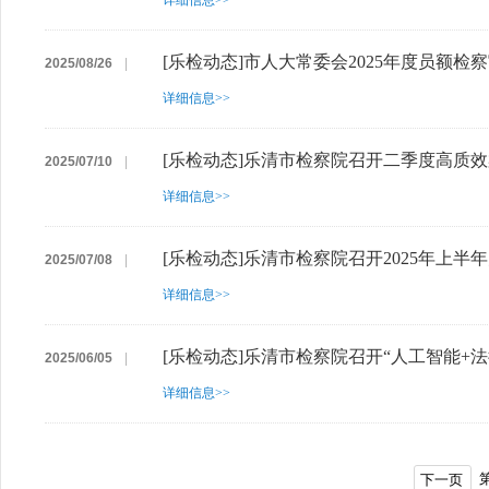
详细信息>>
[
乐检动态
]
市人大常委会2025年度员额
2025/08/26
|
详细信息>>
[
乐检动态
]
乐清市检察院召开二季度高质效
2025/07/10
|
详细信息>>
[
乐检动态
]
乐清市检察院召开2025年上半
2025/07/08
|
详细信息>>
[
乐检动态
]
乐清市检察院召开“人工智能+法
2025/06/05
|
详细信息>>
下一页