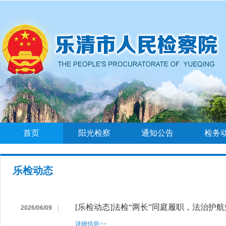
首页
阳光检察
通知公告
检务
乐检动态
[
乐检动态
]
法检“两长”同庭履职，法治护
2026/06/09
|
详细信息>>