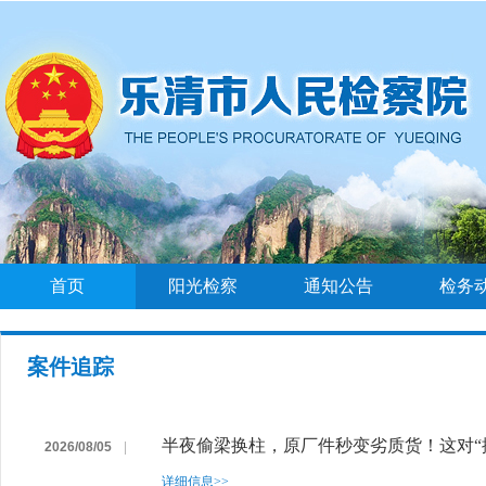
首页
阳光检察
通知公告
检务
案件追踪
半夜偷梁换柱，原厂件秒变劣质货！这对“
2026/08/05
|
详细信息>>