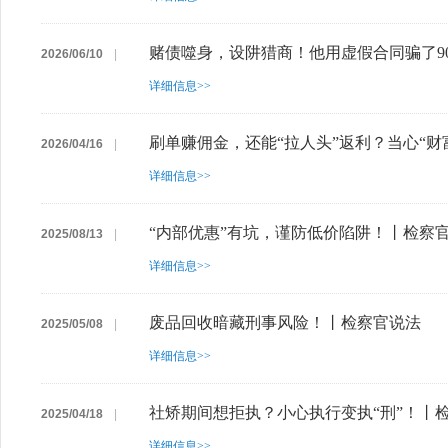
赌债噬身，设阱猎商！他用虚假合同骗了9
2026/06/10
|
详细信息>>
刷单赚佣金，还能“拉人头”返利？当心“财
2026/04/16
|
详细信息>>
“内部优惠”有坑，谨防低价陷阱！丨检察
2025/08/13
|
详细信息>>
废品回收暗藏刑事风险！丨检察官说法
2025/05/08
|
详细信息>>
社矫期间想拒执？小心执行变执“刑”！丨
2025/04/18
|
详细信息>>